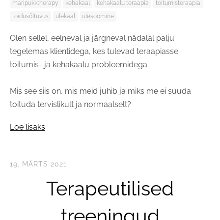
maripukktherapy
kehakaal
kehakaalu teraapia
toitumisteraapia
toidusõltuvus
ülekaal
ülesöömine
Olen sellel, eelneval ja järgneval nädalal palju
tegelemas klientidega, kes tulevad teraapiasse
toitumis- ja kehakaalu probleemidega.
Mis see siis on, mis meid juhib ja miks me ei suuda
toituda tervislikult ja normaalselt?
Loe lisaks
19. MÄRTS 2021
Terapeutilised
treeningud