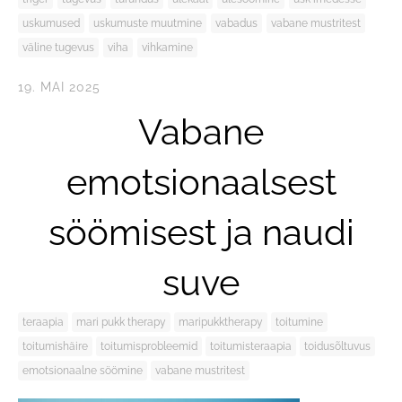
uskumused
uskumuste muutmine
vabadus
vabane mustritest
väline tugevus
viha
vihkamine
19. MAI 2025
Vabane
emotsionaalsest
söömisest ja naudi
suve
teraapia
mari pukk therapy
maripukktherapy
toitumine
toitumishäire
toitumisprobleemid
toitumisteraapia
toidusõltuvus
emotsionaalne söömine
vabane mustritest