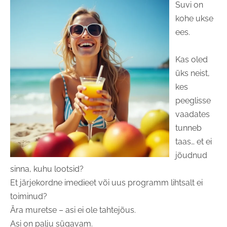
Suvi on
kohe ukse
ees.
Kas oled
üks neist,
kes
peeglisse
vaadates
tunneb
taas… et ei
jõudnud
sinna, kuhu lootsid?
Et järjekordne imedieet või uus programm lihtsalt ei
toiminud?
Ära muretse – asi ei ole tahtejõus.
Asi on palju sügavam.