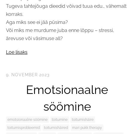
Tugeva tahtejõuga dieedid võivad tuua edu… vähemalt
korraks.
Aga miks see ei jää püsima?
Või miks me murdume juba enne lõppu – stressi,
ärevuse või väsimuse all?
Loe lisaks
9. NOVEMBER 2023
Emotsionaalne
söömine
emotsionaalne söömine
toitumine
toitumishäire
toitumisprobleemid
toitumishäired
mari pukk therapy