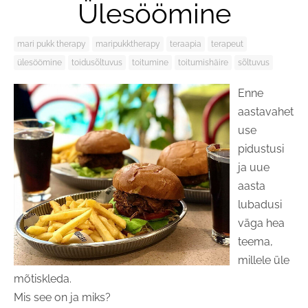
Ülesöömine
mari pukk therapy
maripukktherapy
teraapia
terapeut
ülesöömine
toidusõltuvus
toitumine
toitumishäire
sõltuvus
Enne
aastavahet
use
pidustusi
ja uue
aasta
lubadusi
väga hea
teema,
millele üle
mõtiskleda.
Mis see on ja miks?