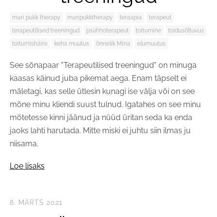
mari pukk therapy
maripukktherapy
teraapia
terapeut
terapeutilised treeningud
psühhoterapeut
toitumine
toidusõltuvus
toitumishäire
keha muutus
õnnelik Mina
elumuutus
See sõnapaar "Terapeutilised treeningud" on minuga
kaasas käinud juba pikemat aega. Enam täpselt ei
mäletagi, kas selle ütlesin kunagi ise välja või on see
mõne minu kliendi suust tulnud. Igatahes on see minu
mõtetesse kinni jäänud ja nüüd üritan seda ka enda
jaoks lahti harutada. Mitte miski ei juhtu siin ilmas ju
niisama.
Loe lisaks
8. MÄRTS 2021