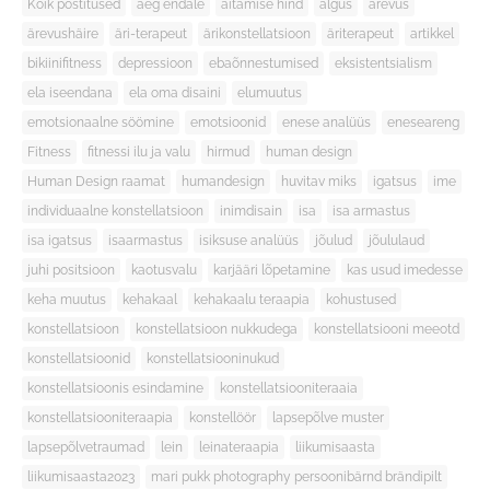
Kõik postitused
aeg endale
aitamise hind
algus
ärevus
ärevushäire
äri-terapeut
ärikonstellatsioon
äriterapeut
artikkel
bikiinifitness
depressioon
ebaõnnestumised
eksistentsialism
ela iseendana
ela oma disaini
elumuutus
emotsionaalne söömine
emotsioonid
enese analüüs
eneseareng
Fitness
fitnessi ilu ja valu
hirmud
human design
Human Design raamat
humandesign
huvitav miks
igatsus
ime
individuaalne konstellatsioon
inimdisain
isa
isa armastus
isa igatsus
isaarmastus
isiksuse analüüs
jõulud
jõululaud
juhi positsioon
kaotusvalu
karjääri lõpetamine
kas usud imedesse
keha muutus
kehakaal
kehakaalu teraapia
kohustused
konstellatsioon
konstellatsioon nukkudega
konstellatsiooni meeotd
konstellatsioonid
konstellatsiooninukud
konstellatsioonis esindamine
konstellatsiooniteraaia
konstellatsiooniteraapia
konstellöör
lapsepõlve muster
lapsepõlvetraumad
lein
leinateraapia
liikumisaasta
liikumisaasta2023
mari pukk photography persoonibärnd brändipilt