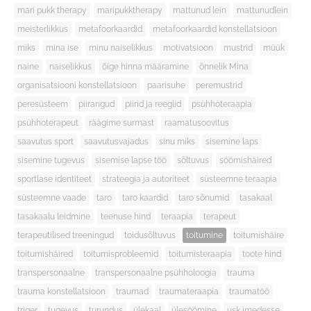
mari pukk therapy
maripukktherapy
mattunud lein
mattunudlein
meisterlikkus
metafoorkaardid
metafoorkaardid konstellatsioon
miks
mina ise
minu naiselikkus
motivatsioon
mustrid
müük
naine
naiselikkus
õige hinna määramine
õnnelik Mina
organisatsiooni konstellatsioon
paarisuhe
peremustrid
peresüsteem
piirangud
piirid ja reeglid
psühhoteraapia
psühhoterapeut
räägime surmast
raamatusoovitus
saavutus sport
saavutusvajadus
sinu miks
sisemine laps
sisemine tugevus
sisemise lapse töö
sõltuvus
söömishäired
sportlase identiteet
strateegia ja autoriteet
süsteemne teraapia
süsteemne vaade
taro
taro kaardid
taro sõnumid
tasakaal
tasakaalu leidmine
teenuse hind
teraapia
terapeut
terapeutilised treeningud
toidusõltuvus
toitumine
toitumishäire
toitumishäired
toitumisprobleemid
toitumisteraapia
toote hind
transpersonaalne
transpersonaalne psühholoogia
trauma
trauma konstellatsioon
traumad
traumateraapia
traumatöö
triger
tugevus
turundus
ülekaal
ülesöömine
usk imedesse