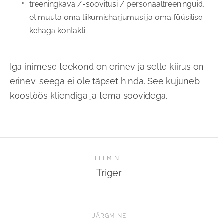
treeningkava /-soovitusi / personaaltreeninguid,
et muuta oma liikumisharjumusi ja oma füüsilise
kehaga kontakti
Iga inimese teekond on erinev ja selle kiirus on
erinev, seega ei ole täpset hinda. See kujuneb
koostöös kliendiga ja tema soovidega.
EELMINE
Triger
JÄRGMINE