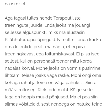
naasmisel.
Aga tagasi tulles nende Terapeutiliste
treeningute juurde. Enda jaoks ma jõuangi
sellesse alguspunkti, miks ma alustasin
Psühhoteraapia õpinguid. Nimelt nii enda kui ka
oma klientide pealt ma nägin, et ei piisa
treeningkavast ega toitumiskavast. Ei piisa isegi
sellest, kui on personaaltreener mitu korda
nädalas kõrval. Mõne jaoks on vormis püsimine
lihtsam, teiese joaks väga raske. Mõni ongi oma
kehaga rahul ja teine on väga pahuksis. Siin ei
määra rolli isegi ülekilode maht. Kõige selle
taga on hoopis muud põhjused. Ma ei pea siin
silmas võistlejaid, sest nendega on natuke teine