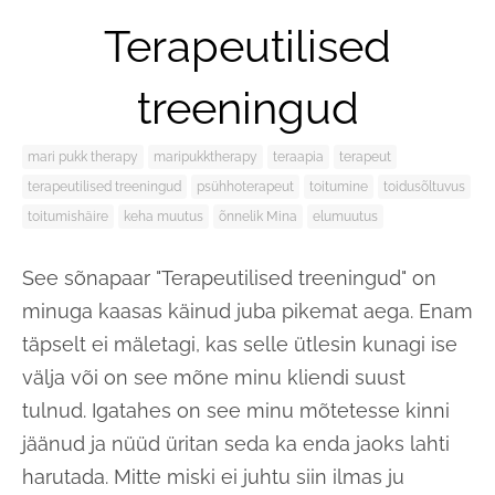
Terapeutilised
treeningud
mari pukk therapy
maripukktherapy
teraapia
terapeut
terapeutilised treeningud
psühhoterapeut
toitumine
toidusõltuvus
toitumishäire
keha muutus
õnnelik Mina
elumuutus
See sõnapaar "Terapeutilised treeningud" on
minuga kaasas käinud juba pikemat aega. Enam
täpselt ei mäletagi, kas selle ütlesin kunagi ise
välja või on see mõne minu kliendi suust
tulnud. Igatahes on see minu mõtetesse kinni
jäänud ja nüüd üritan seda ka enda jaoks lahti
harutada. Mitte miski ei juhtu siin ilmas ju