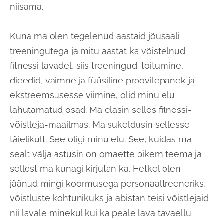
niisama.
Kuna ma olen tegelenud aastaid jõusaali
treeningutega ja mitu aastat ka võistelnud
fitnessi lavadel, siis treeningud, toitumine,
dieedid, vaimne ja füüsiline proovilepanek ja
ekstreemsusesse viimine, olid minu elu
lahutamatud osad. Ma elasin selles fitnessi-
võistleja-maailmas. Ma sukeldusin sellesse
täielikult. See oligi minu elu. See, kuidas ma
sealt välja astusin on omaette pikem teema ja
sellest ma kunagi kirjutan ka. Hetkel olen
jäänud mingi koormusega personaaltreeneriks,
võistluste kohtunikuks ja abistan teisi võistlejaid
nii lavale minekul kui ka peale lava tavaellu