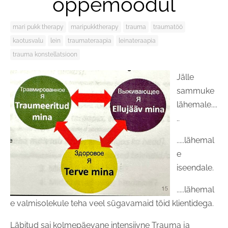
õppemoodul
mari pukk therapy
maripukktherapy
trauma
traumatöö
kaotusvalu
lein
traumateraapia
leinateraapia
trauma konstellatsioon
Jälle
sammuke
lähemale....
..
.....lähemal
e
iseendale.
.....lähemal
e valmisolekule teha veel sügavamaid töid klientidega.
Läbitud sai kolmepäevane intensiivne Trauma ja