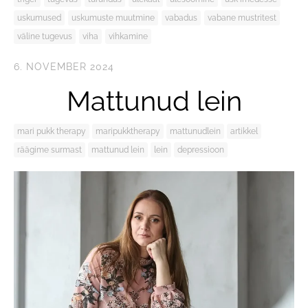
uskumused
uskumuste muutmine
vabadus
vabane mustritest
väline tugevus
viha
vihkamine
6. NOVEMBER 2024
Mattunud lein
mari pukk therapy
maripukktherapy
mattunudlein
artikkel
räägime surmast
mattunud lein
lein
depressioon