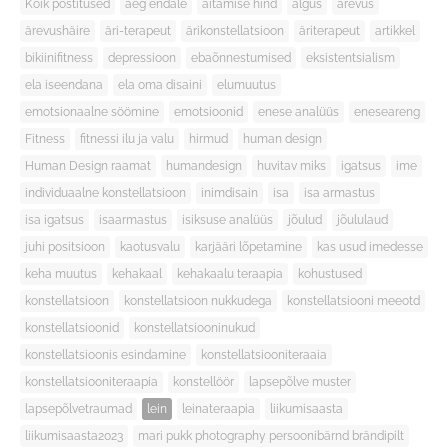
Kõik postitused
aeg endale
aitamise hind
algus
ärevus
ärevushäire
äri-terapeut
ärikonstellatsioon
äriterapeut
artikkel
bikiinifitness
depressioon
ebaõnnestumised
eksistentsialism
ela iseendana
ela oma disaini
elumuutus
emotsionaalne söömine
emotsioonid
enese analüüs
eneseareng
Fitness
fitnessi ilu ja valu
hirmud
human design
Human Design raamat
humandesign
huvitav miks
igatsus
ime
individuaalne konstellatsioon
inimdisain
isa
isa armastus
isa igatsus
isaarmastus
isiksuse analüüs
jõulud
jõululaud
juhi positsioon
kaotusvalu
karjääri lõpetamine
kas usud imedesse
keha muutus
kehakaal
kehakaalu teraapia
kohustused
konstellatsioon
konstellatsioon nukkudega
konstellatsiooni meeotd
konstellatsioonid
konstellatsiooninukud
konstellatsioonis esindamine
konstellatsiooniteraaia
konstellatsiooniteraapia
konstellöör
lapsepõlve muster
lapsepõlvetraumad
lein
leinateraapia
liikumisaasta
liikumisaasta2023
mari pukk photography persoonibärnd brändipilt