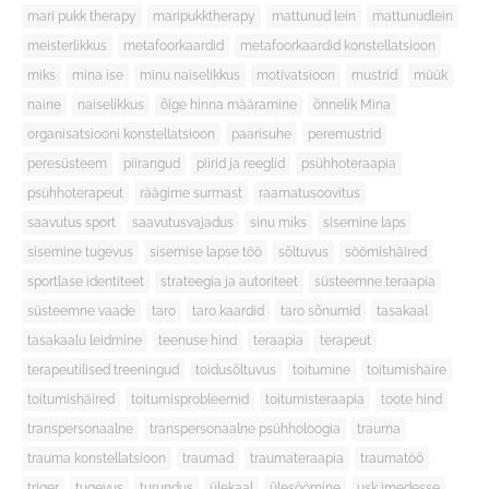
mari pukk therapy
maripukktherapy
mattunud lein
mattunudlein
meisterlikkus
metafoorkaardid
metafoorkaardid konstellatsioon
miks
mina ise
minu naiselikkus
motivatsioon
mustrid
müük
naine
naiselikkus
õige hinna määramine
õnnelik Mina
organisatsiooni konstellatsioon
paarisuhe
peremustrid
peresüsteem
piirangud
piirid ja reeglid
psühhoteraapia
psühhoterapeut
räägime surmast
raamatusoovitus
saavutus sport
saavutusvajadus
sinu miks
sisemine laps
sisemine tugevus
sisemise lapse töö
sõltuvus
söömishäired
sportlase identiteet
strateegia ja autoriteet
süsteemne teraapia
süsteemne vaade
taro
taro kaardid
taro sõnumid
tasakaal
tasakaalu leidmine
teenuse hind
teraapia
terapeut
terapeutilised treeningud
toidusõltuvus
toitumine
toitumishäire
toitumishäired
toitumisprobleemid
toitumisteraapia
toote hind
transpersonaalne
transpersonaalne psühholoogia
trauma
trauma konstellatsioon
traumad
traumateraapia
traumatöö
triger
tugevus
turundus
ülekaal
ülesöömine
usk imedesse