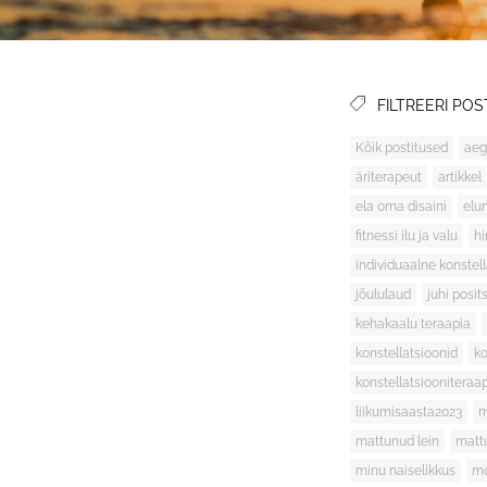
FILTREERI POS
Kõik postitused
aeg
äriterapeut
artikkel
ela oma disaini
elu
fitnessi ilu ja valu
h
individuaalne konstel
jõululaud
juhi posit
kehakaalu teraapia
konstellatsioonid
ko
konstellatsiooniteraa
liikumisaasta2023
m
mattunud lein
matt
minu naiselikkus
mo