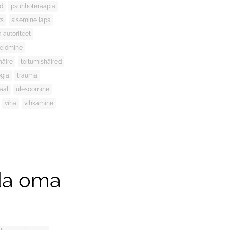
id
psühhoteraapia
ks
sisemine laps
a autoriteet
leidmine
häire
toitumishäired
gia
trauma
aal
ülesöömine
viha
vihkamine
a
da oma