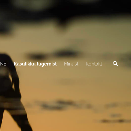
INE
Kasulikku lugemist
Minust
Kontakt