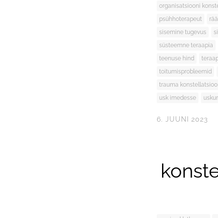
organisatsiooni konst
psühhoterapeut
rä
sisemine tugevus
s
süsteemne teraapia
teenuse hind
teraa
toitumisprobleemid
trauma konstellatsio
usk imedesse
usku
6. JUUNI 2023
konst