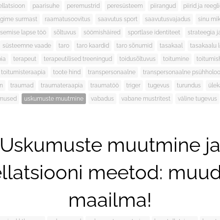
ellatsioon
paarisuhe
peremustrid
peresüsteem
piirangud
piirid ja reegl
ägime surmast
raamatusoovitus
saavutus sport
saavutusvajadus
sinu mi
isemise lapse töö
sõltuvus
söömishäired
sportlase identiteet
strateegia j
süsteemne vaade
taro
taro kaardid
taro sõnumid
tasakaal
tasakaalu 
pia
terapeut
terapeutilised treeningud
toidusõltuvus
toitumine
toitumis
toitumisteraapia
toote hind
transpersonaalne
transpersonaalne psühholoo
on
traumad
traumateraapia
traumatöö
triger
tugevus
turundus
ülek
mused
uskumuste muutmine
vabadus
vabane mustritest
väline tugevus
Uskumuste muutmine j
ellatsiooni meetod: muu
maailma!