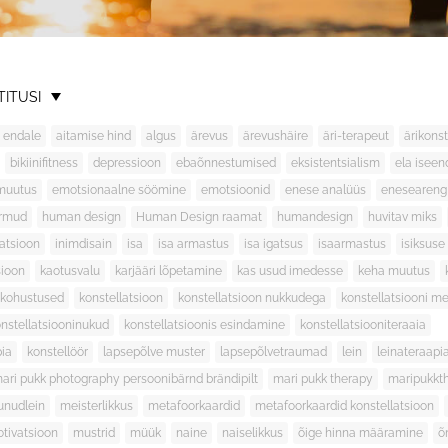
TITUSI
 endale
aitamise hind
algus
ärevus
ärevushäire
äri-terapeut
ärikonst
bikiinifitness
depressioon
ebaõnnestumised
eksistentsialism
ela isee
muutus
emotsionaalne söömine
emotsioonid
enese analüüs
eneseareng
irmud
human design
Human Design raamat
humandesign
huvitav miks
latsioon
inimdisain
isa
isa armastus
isa igatsus
isaarmastus
isiksuse
sioon
kaotusvalu
karjääri lõpetamine
kas usud imedesse
keha muutus
kohustused
konstellatsioon
konstellatsioon nukkudega
konstellatsiooni m
nstellatsiooninukud
konstellatsioonis esindamine
konstellatsiooniteraaia
pia
konstellöör
lapsepõlve muster
lapsepõlvetraumad
lein
leinateraapi
ari pukk photography persoonibärnd brändipilt
mari pukk therapy
maripukkt
unudlein
meisterlikkus
metafoorkaardid
metafoorkaardid konstellatsioon
tivatsioon
mustrid
müük
naine
naiselikkus
õige hinna määramine
õ