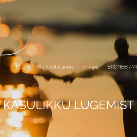
Esileht
Konstellatsioon
Teraapia
BRONEERIM
KASULIKKU LUGEMIST