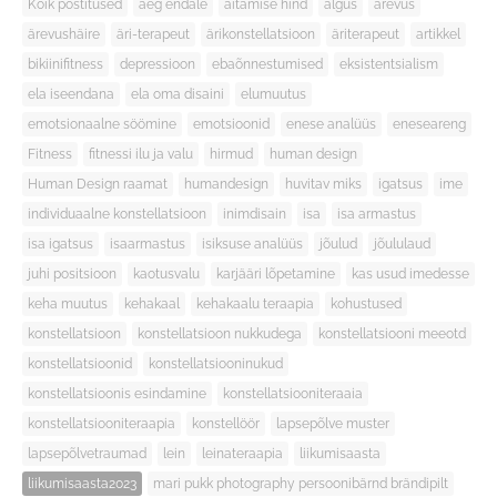
Kõik postitused
aeg endale
aitamise hind
algus
ärevus
ärevushäire
äri-terapeut
ärikonstellatsioon
äriterapeut
artikkel
bikiinifitness
depressioon
ebaõnnestumised
eksistentsialism
ela iseendana
ela oma disaini
elumuutus
emotsionaalne söömine
emotsioonid
enese analüüs
eneseareng
Fitness
fitnessi ilu ja valu
hirmud
human design
Human Design raamat
humandesign
huvitav miks
igatsus
ime
individuaalne konstellatsioon
inimdisain
isa
isa armastus
isa igatsus
isaarmastus
isiksuse analüüs
jõulud
jõululaud
juhi positsioon
kaotusvalu
karjääri lõpetamine
kas usud imedesse
keha muutus
kehakaal
kehakaalu teraapia
kohustused
konstellatsioon
konstellatsioon nukkudega
konstellatsiooni meeotd
konstellatsioonid
konstellatsiooninukud
konstellatsioonis esindamine
konstellatsiooniteraaia
konstellatsiooniteraapia
konstellöör
lapsepõlve muster
lapsepõlvetraumad
lein
leinateraapia
liikumisaasta
liikumisaasta2023
mari pukk photography persoonibärnd brändipilt