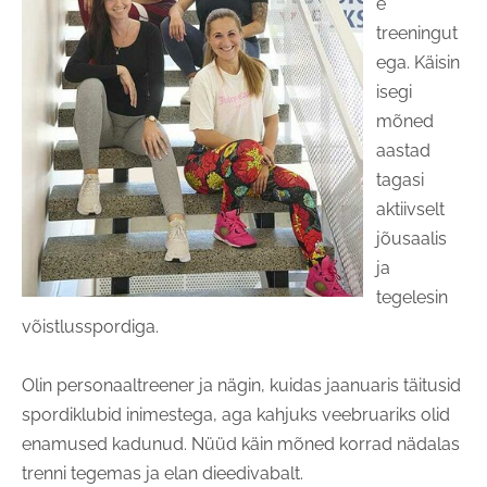
e
treeningut
ega. Käisin
isegi
mõned
aastad
tagasi
aktiivselt
jõusaalis
ja
tegelesin
võistlusspordiga.
Olin personaaltreener ja nägin, kuidas jaanuaris täitusid
spordiklubid inimestega, aga kahjuks veebruariks olid
enamused kadunud. Nüüd käin mõned korrad nädalas
trenni tegemas ja elan dieedivabalt.