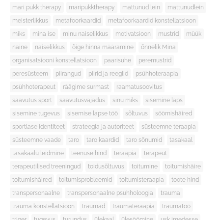
mari pukk therapy
maripukktherapy
mattunud lein
mattunudlein
meisterlikkus
metafoorkaardid
metafoorkaardid konstellatsioon
miks
mina ise
minu naiselikkus
motivatsioon
mustrid
müük
naine
naiselikkus
õige hinna määramine
õnnelik Mina
organisatsiooni konstellatsioon
paarisuhe
peremustrid
peresüsteem
piirangud
piirid ja reeglid
psühhoteraapia
psühhoterapeut
räägime surmast
raamatusoovitus
saavutus sport
saavutusvajadus
sinu miks
sisemine laps
sisemine tugevus
sisemise lapse töö
sõltuvus
söömishäired
sportlase identiteet
strateegia ja autoriteet
süsteemne teraapia
süsteemne vaade
taro
taro kaardid
taro sõnumid
tasakaal
tasakaalu leidmine
teenuse hind
teraapia
terapeut
terapeutilised treeningud
toidusõltuvus
toitumine
toitumishäire
toitumishäired
toitumisprobleemid
toitumisteraapia
toote hind
transpersonaalne
transpersonaalne psühholoogia
trauma
trauma konstellatsioon
traumad
traumateraapia
traumatöö
triger
tugevus
turundus
ülekaal
ülesöömine
usk imedesse