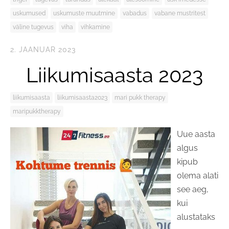
uskumused
uskumuste muutmine
vabadus
vabane mustritest
väline tugevus
viha
vihkamine
2. JAANUAR 2023
Liikumisaasta 2023
liikumisaasta
liikumisaasta2023
mari pukk therapy
maripukktherapy
Uue aasta
algus
kipub
olema alati
see aeg,
kui
alustataks