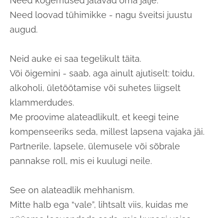
Need kogemused jätavad oma jälje.
Need loovad tühimikke - nagu šveitsi juustu
augud.
Neid auke ei saa tegelikult täita.
Või õigemini - saab, aga ainult ajutiselt: toidu,
alkoholi, ületöötamise või suhetes liigselt
klammerdudes.
Me proovime alateadlikult, et keegi teine
kompenseeriks seda, millest lapsena vajaka jäi.
Partnerile, lapsele, ülemusele või sõbrale
pannakse roll, mis ei kuulugi neile.
See on alateadlik mehhanism.
Mitte halb ega “vale”, lihtsalt viis, kuidas me