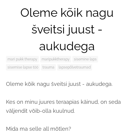
Oleme kõik nagu
šveitsi juust -
aukudega
mari pukk therapy
maripukktherapy
sisemine laps
sisemise lapse töö
trauma
lapsepõlvetraumad
Oleme kõik nagu šveitsi juust - aukudega.
Kes on minu juures teraapias käinud, on seda
väljendit võib-olla kuulnud.
Mida ma selle all mõtlen?