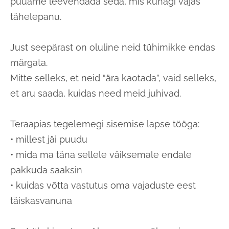
püüame leevendada seda, mis kunagi vajas
tähelepanu.
Just seepärast on oluline neid tühimikke endas
märgata.
Mitte selleks, et neid “ära kaotada”, vaid selleks,
et aru saada, kuidas need meid juhivad.
Teraapias tegelemegi sisemise lapse tööga:
• millest jäi puudu
• mida ma täna sellele väiksemale endale
pakkuda saaksin
• kuidas võtta vastutus oma vajaduste eest
täiskasvanuna