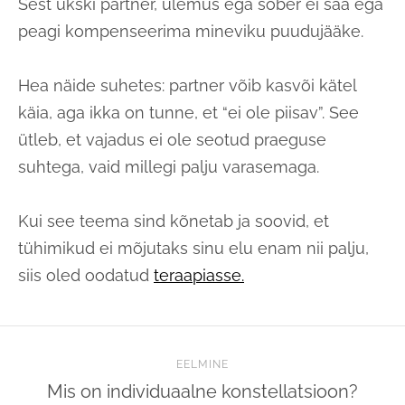
Sest ükski partner, ülemus ega sõber ei saa ega
peagi kompenseerima mineviku puudujääke.
Hea näide suhetes: partner võib kasvõi kätel
käia, aga ikka on tunne, et “ei ole piisav”. See
ütleb, et vajadus ei ole seotud praeguse
suhtega, vaid millegi palju varasemaga.
Kui see teema sind kõnetab ja soovid, et
tühimikud ei mõjutaks sinu elu enam nii palju,
siis oled oodatud
teraapiasse.
EELMINE
Mis on individuaalne konstellatsioon?