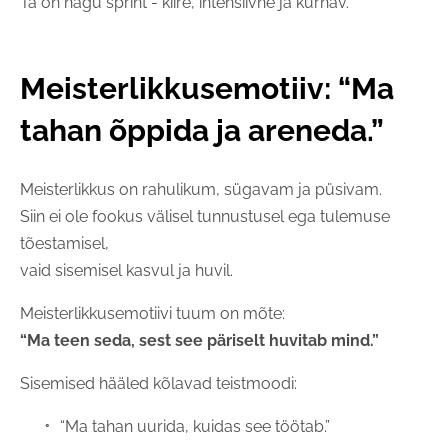
Ta on nagu sprint - kiire, intensiivne ja kurnav.
Meisterlikkusemotiiv: “Ma
tahan õppida ja areneda.”
Meisterlikkus on rahulikum, sügavam ja püsivam.
Siin ei ole fookus välisel tunnustusel ega tulemuse
tõestamisel,
vaid sisemisel kasvul ja huvil.
Meisterlikkusemotiivi tuum on mõte:
“Ma teen seda, sest see päriselt huvitab mind.”
Sisemised hääled kõlavad teistmoodi:
“Ma tahan uurida, kuidas see töötab.”