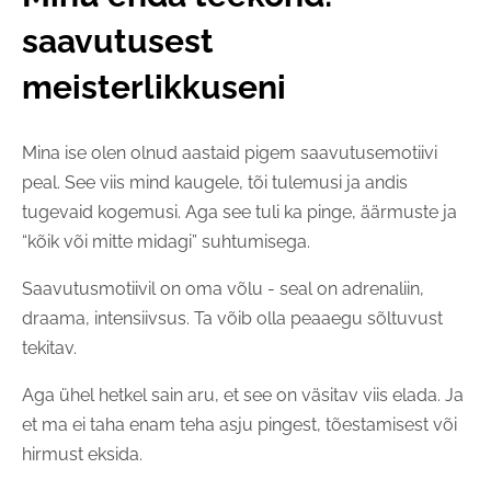
saavutusest
meisterlikkuseni
Mina ise olen olnud aastaid pigem saavutusemotiivi
peal. See viis mind kaugele, tõi tulemusi ja andis
tugevaid kogemusi. Aga see tuli ka pinge, äärmuste ja
“kõik või mitte midagi” suhtumisega.
Saavutusmotiivil on oma võlu - seal on adrenaliin,
draama, intensiivsus. Ta võib olla peaaegu sõltuvust
tekitav.
Aga ühel hetkel sain aru, et see on väsitav viis elada. Ja
et ma ei taha enam teha asju pingest, tõestamisest või
hirmust eksida.