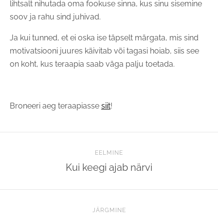
lihtsalt nihutada oma fookuse sinna, kus sinu sisemine
soov ja rahu sind juhivad.
Ja kui tunned, et ei oska ise täpselt märgata, mis sind
motivatsiooni juures käivitab või tagasi hoiab, siis see
on koht, kus teraapia saab väga palju toetada.
Broneeri aeg teraapiasse
siit
!
EELMINE
Kui keegi ajab närvi
JÄRGMINE