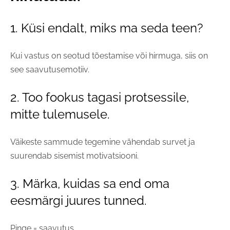
1. Küsi endalt, miks ma seda teen?
Kui vastus on seotud tõestamise või hirmuga, siis on
see saavutusemotiiv.
2. Too fookus tagasi protsessile,
mitte tulemusele.
Väikeste sammude tegemine vähendab survet ja
suurendab sisemist motivatsiooni.
3. Märka, kuidas sa end oma
eesmärgi juures tunned.
Pinge = saavutus.