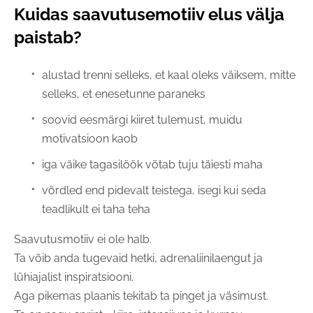
Kuidas saavutusemotiiv elus välja
paistab?
alustad trenni selleks, et kaal oleks väiksem, mitte
selleks, et enesetunne paraneks
soovid eesmärgi kiiret tulemust, muidu
motivatsioon kaob
iga väike tagasilöök võtab tuju täiesti maha
võrdled end pidevalt teistega, isegi kui seda
teadlikult ei taha teha
Saavutusmotiiv ei ole halb.
Ta võib anda tugevaid hetki, adrenaliinilaengut ja
lühiajalist inspiratsiooni.
Aga pikemas plaanis tekitab ta pinget ja väsimust.