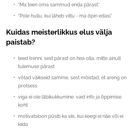
“Ma teen oma sammud enda pärast.”
“Pole hullu, kui läheb viltu - ma õpin edasi.”
Kuidas meisterlikkus elus välja
paistab?
teed trenni, sest pärast on hea olla, mitte ainult
tulemuse pärast
võtad väikseid samme, sest mõistad, et areng on
protsess
viga ei ole läbikukkumine, vaid info ja õppimise
koht
motivatsioon püsib ka siis, kui keegi ei näe või ei
kiida