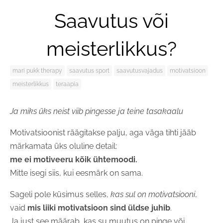
Saavutus või
meisterlikkus?
mari pukk therapy
saavutus sport
saavutusvajadus
motivatsioon
meisterlikkus
teraapia
Ja miks üks neist viib pingesse ja teine tasakaalu
Motivatsioonist räägitakse palju, aga väga tihti jääb
märkamata üks oluline detail:
me ei motiveeru kõik ühtemoodi.
Mitte isegi siis, kui eesmärk on sama.
Sageli pole küsimus selles,
kas sul on motivatsiooni
,
vaid
mis liiki motivatsioon sind üldse juhib
.
Ja just see määrab, kas su muutus on pinge või