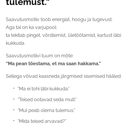
tulemust.”
Saavutusmotiiv toob energiat, hoogu ja tugevust.
Aga tal on ka varjupool:
ta tekitab pinget, võrdlemist, ületöötamist, kartust läbi
kukkuda.
Saavutusmotiivi tuum on mõte:
“Ma pean tõestama, et ma saan hakkama.”
Sellega võivad kaasneda järgmised sisemised hääled:
“Ma ei tohi läbi kukkuda.”
“Teised ootavad seda mult.”
“Mul peab olema tulemus.”
“Mida teised arvavad?”