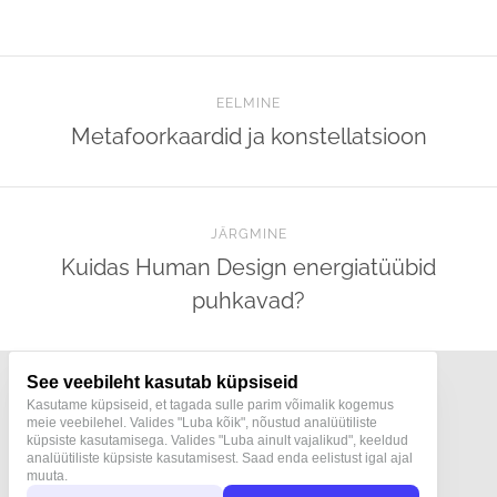
EELMINE
Metafoorkaardid ja konstellatsioon
JÄRGMINE
Kuidas Human Design energiatüübid
puhkavad?
See veebileht kasutab küpsiseid
Kasutame küpsiseid, et tagada sulle parim võimalik kogemus
meie veebilehel. Valides "Luba kõik", nõustud analüütiliste
küpsiste kasutamisega. Valides "Luba ainult vajalikud", keeldud
Terapeut ja konstellöör Mari Pukk
analüütiliste küpsiste kasutamisest. Saad enda eelistust igal ajal
Teraapiad | Konstellatsioonid | Human Design
muuta.