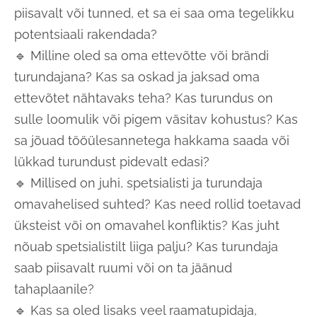
piisavalt või tunned, et sa ei saa oma tegelikku
potentsiaali rakendada?
🔹 Milline oled sa oma ettevõtte või brändi
turundajana? Kas sa oskad ja jaksad oma
ettevõtet nähtavaks teha? Kas turundus on
sulle loomulik või pigem väsitav kohustus? Kas
sa jõuad tööülesannetega hakkama saada või
lükkad turundust pidevalt edasi?
🔹 Millised on juhi, spetsialisti ja turundaja
omavahelised suhted? Kas need rollid toetavad
üksteist või on omavahel konfliktis? Kas juht
nõuab spetsialistilt liiga palju? Kas turundaja
saab piisavalt ruumi või on ta jäänud
tahaplaanile?
🔹 Kas sa oled lisaks veel raamatupidaja,