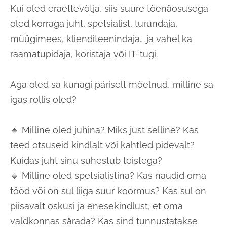
Kui oled eraettevõtja, siis suure tõenäosusega
oled korraga juht, spetsialist, turundaja,
müügimees, klienditeenindaja… ja vahel ka
raamatupidaja, koristaja või IT-tugi.
Aga oled sa kunagi päriselt mõelnud, milline sa
igas rollis oled?
🔹 Milline oled juhina? Miks just selline? Kas
teed otsuseid kindlalt või kahtled pidevalt?
Kuidas juht sinu suhestub teistega?
🔹 Milline oled spetsialistina? Kas naudid oma
tööd või on sul liiga suur koormus? Kas sul on
piisavalt oskusi ja enesekindlust, et oma
valdkonnas särada? Kas sind tunnustatakse