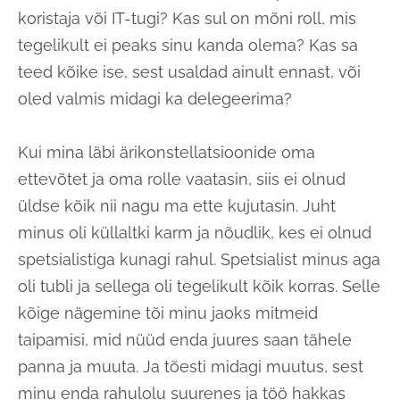
koristaja või IT-tugi? Kas sul on mõni roll, mis
tegelikult ei peaks sinu kanda olema? Kas sa
teed kõike ise, sest usaldad ainult ennast, või
oled valmis midagi ka delegeerima?
Kui mina läbi ärikonstellatsioonide oma
ettevõtet ja oma rolle vaatasin, siis ei olnud
üldse kõik nii nagu ma ette kujutasin. Juht
minus oli küllaltki karm ja nõudlik, kes ei olnud
spetsialistiga kunagi rahul. Spetsialist minus aga
oli tubli ja sellega oli tegelikult kõik korras. Selle
kõige nägemine tõi minu jaoks mitmeid
taipamisi, mid nüüd enda juures saan tähele
panna ja muuta. Ja tõesti midagi muutus, sest
minu enda rahulolu suurenes ja töö hakkas