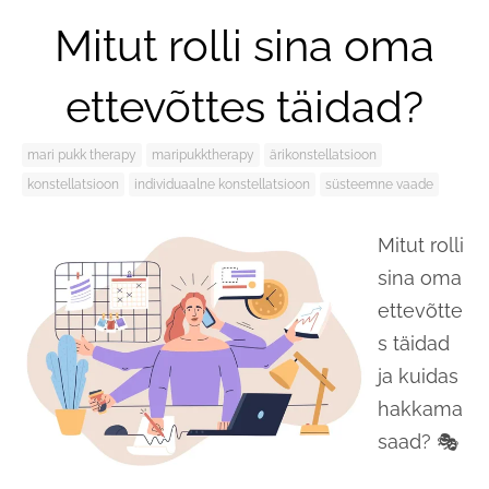
Mitut rolli sina oma
ettevõttes täidad?
mari pukk therapy
maripukktherapy
ärikonstellatsioon
konstellatsioon
individuaalne konstellatsioon
süsteemne vaade
Mitut rolli
sina oma
ettevõtte
s täidad
ja kuidas
hakkama
saad? 🎭