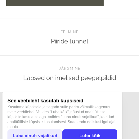
EELMINE
Piiride tunnel
JÄRGMINE
Lapsed on imelised peegelpildid
See veebileht kasutab küpsiseid
Kasutame küpsiseid, et tagada sulle parim võimalik kogemus
meie veebilehel. Valides "Luba kõik", nõustud analüütiliste
küpsiste kasutamisega. Valides "Luba ainult vajalikud", keeldud
Terapeut ja konstellöör Mari Pukk
analüütiliste küpsiste kasutamisest. Saad enda eelistust igal ajal
Teraapiad | Konstellatsioonid | Human Design
muuta.
+372 5206027 |
mari@maripukk.ee
Luba ainult vajalikud
Luba kõik