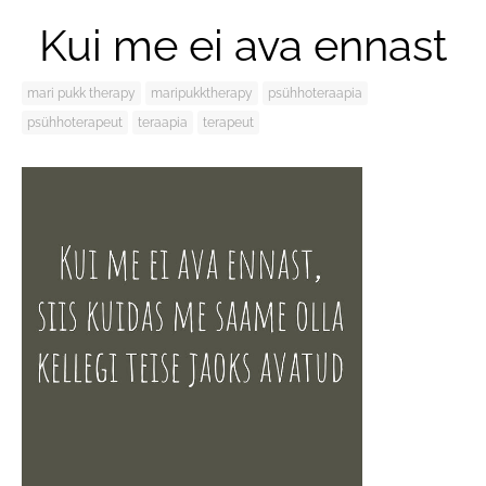
Kui me ei ava ennast
mari pukk therapy
maripukktherapy
psühhoteraapia
psühhoterapeut
teraapia
terapeut