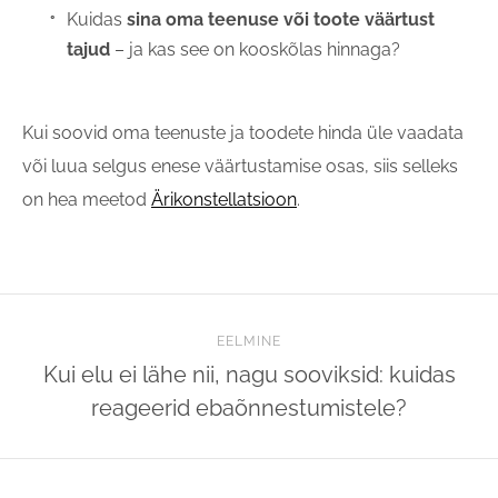
Kuidas
sina oma teenuse või toote väärtust
tajud
– ja kas see on kooskõlas hinnaga?
Kui soovid oma teenuste ja toodete hinda üle vaadata
või luua selgus enese väärtustamise osas, siis selleks
on hea meetod
Ärikonstellatsioon
.
EELMINE
Kui elu ei lähe nii, nagu sooviksid: kuidas
reageerid ebaõnnestumistele?