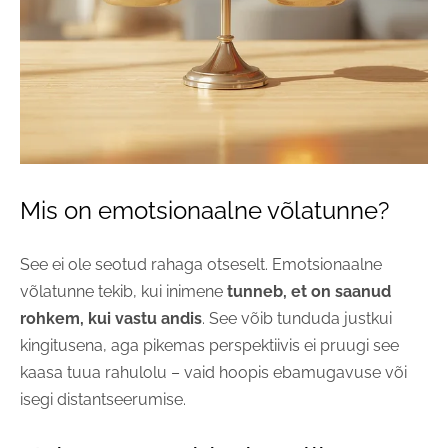
Mis on emotsionaalne võlatunne?
See ei ole seotud rahaga otseselt. Emotsionaalne
võlatunne tekib, kui inimene
tunneb, et on saanud
rohkem, kui vastu andis
. See võib tunduda justkui
kingitusena, aga pikemas perspektiivis ei pruugi see
kaasa tuua rahulolu – vaid hoopis ebamugavuse või
isegi distantseerumise.