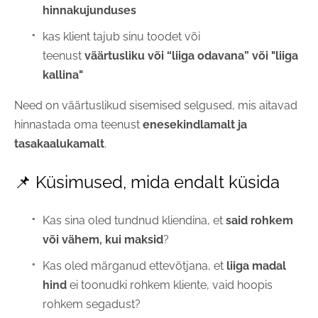
hinnakujunduses
kas klient tajub sinu toodet või
teenust
väärtusliku või “liiga odavana” või "liiga
kallina"
Need on väärtuslikud sisemised selgused, mis aitavad
hinnastada oma teenust
enesekindlamalt ja
tasakaalukamalt
.
📌 Küsimused, mida endalt küsida
Kas sina oled tundnud kliendina, et
said rohkem
või vähem, kui maksid
?
Kas oled märganud ettevõtjana, et
liiga madal
hind
ei toonudki rohkem kliente, vaid hoopis
rohkem segadust?