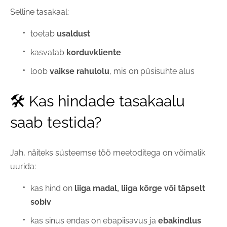
Selline tasakaal:
toetab
usaldust
kasvatab
korduvkliente
loob
vaikse rahulolu
, mis on püsisuhte alus
🛠 Kas hindade tasakaalu
saab testida?
Jah, näiteks süsteemse töö meetoditega on võimalik
uurida:
kas hind on
liiga madal, liiga kõrge või täpselt
sobiv
kas sinus endas on ebapiisavus ja
ebakindlus