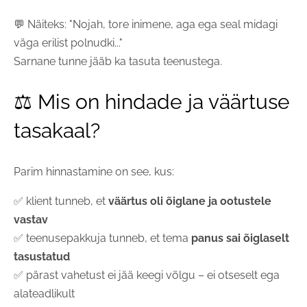
💬 Näiteks: "Nojah, tore inimene, aga ega seal midagi
väga erilist polnudki..."
Sarnane tunne jääb ka tasuta teenustega.
⚖️ Mis on hindade ja väärtuse
tasakaal?
Parim hinnastamine on see, kus:
✅ klient tunneb, et
väärtus oli õiglane ja ootustele
vastav
✅ teenusepakkuja tunneb, et tema
panus sai õiglaselt
tasustatud
✅ pärast vahetust ei jää keegi võlgu – ei otseselt ega
alateadlikult