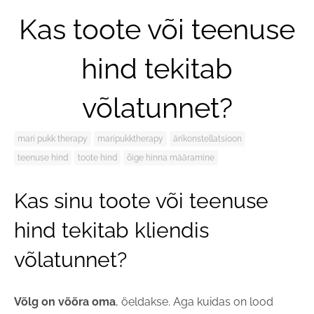
Kas toote või teenuse
hind tekitab
võlatunnet?
mari pukk therapy
maripukktherapy
ärikonstellatsioon
teenuse hind
toote hind
õige hinna määramine
Kas sinu toote või teenuse
hind tekitab kliendis
võlatunnet?
Võlg on võõra oma
, öeldakse. Aga kuidas on lood