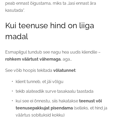
peab ennast õigustama, miks ta „lasi ennast ära
kasutada“.
Kui teenuse hind on liiga
madal
Esmapilgul tundub see nagu hea uudis kliendile –
rohkem väärtust vähemaga
, aga…
See võib hoopis tekitada
võlatunnet
:
klient tunneb, et jäi võlgu
tekib alateadlik surve tasakaalu taastada
kui see ei õnnestu, siis hakatakse
teenust või
teenusepakkujat pisendama
(selleks, et hind ja
väärtus sobituksid kokku)