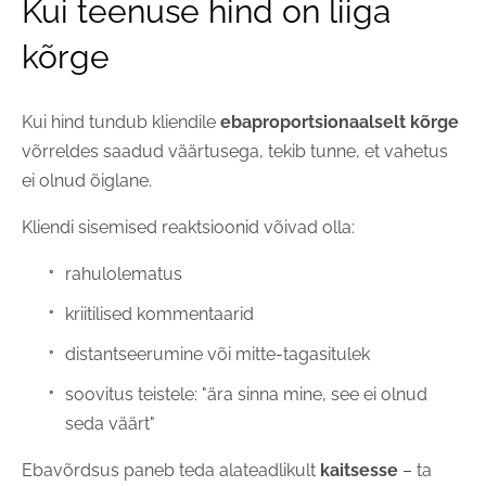
Kui teenuse hind on liiga
kõrge
Kui hind tundub kliendile
ebaproportsionaalselt kõrge
võrreldes saadud väärtusega, tekib tunne, et vahetus
ei olnud õiglane.
Kliendi sisemised reaktsioonid võivad olla:
rahulolematus
kriitilised kommentaarid
distantseerumine või mitte-tagasitulek
soovitus teistele: "ära sinna mine, see ei olnud
seda väärt"
Ebavõrdsus paneb teda alateadlikult
kaitsesse
– ta