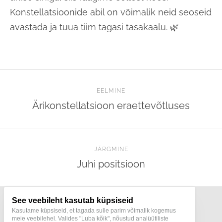
Konstellatsioonide abil on võimalik neid seoseid
avastada ja tuua tiim tagasi tasakaalu. 🌿
EELMINE
Ärikonstellatsioon eraettevõtluses
JÄRGMINE
Juhi positsioon
See veebileht kasutab küpsiseid
Kasutame küpsiseid, et tagada sulle parim võimalik kogemus
meie veebilehel. Valides "Luba kõik", nõustud analüütiliste