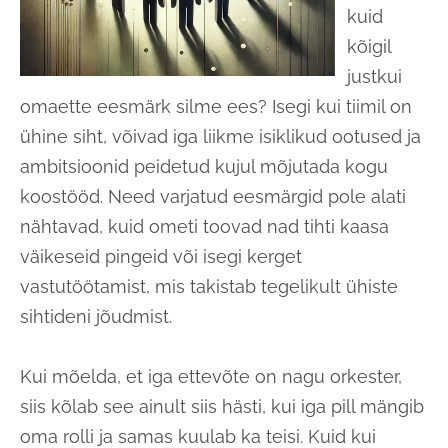
kuid
kõigil
justkui
omaette eesmärk silme ees? Isegi kui tiimil on
ühine siht, võivad iga liikme isiklikud ootused ja
ambitsioonid peidetud kujul mõjutada kogu
koostööd. Need varjatud eesmärgid pole alati
nähtavad, kuid ometi toovad nad tihti kaasa
väikeseid pingeid või isegi kerget
vastutöötamist, mis takistab tegelikult ühiste
sihtideni jõudmist.
Kui mõelda, et iga ettevõte on nagu orkester,
siis kõlab see ainult siis hästi, kui iga pill mängib
oma rolli ja samas kuulab ka teisi. Kuid kui