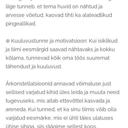
liige tunneb, et tema huvid on nähtud ja
arvesse võetud, kaovad tihti ka alateadlikud
pingeallikad.
❇️ Kuuluvustunne ja motivatsioon: Kui isiklikud
ja tiimi eesmärgid saavad nähtavaks ja kokku
kõlama, tunnevad kõik oma töös suuremat
tähendust ja kuuluvust.
Ärkonstellatsioonid annavad võimaluse just
sellised varjatud kihid üles leida ja muuta need
tugevuseks, mis aitab ettevõttel kasvada ja
areneda. Kui tunned, et ka sinu tiimis võib olla
varjatud eesmärke, mis ei ühti täies ulatuses
ühise sihiga, siis räägime sellest koos.