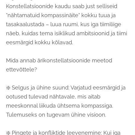
Konstellatsioonide kaudu saab just selliseid
"nähtamatuid kompassinäite" kokku tuua ja
tasakaalustada – luua ruumi, kus iga tiimiliige
näeb, kuidas tema isiklikud ambitsioonid ja tiimi
eesmärgid kokku kõlavad.
Mida annab ärikonstellatsioonide meetod
ettevõttele?
❇️ Selgus ja ühine suund: Varjatud eesmärgid ja
ootused tulevad nähtavale, mis aitab
meeskonnal liikuda ühtsema kompassiga.
Tulemuseks on tugevam ühine visioon.
❇️ Pingete ja konfliktide leevenemine: Kui iga