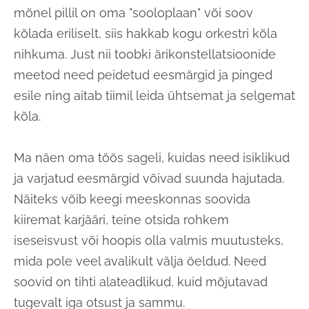
mõnel pillil on oma "sooloplaan" või soov
kõlada eriliselt, siis hakkab kogu orkestri kõla
nihkuma. Just nii toobki ärikonstellatsioonide
meetod need peidetud eesmärgid ja pinged
esile ning aitab tiimil leida ühtsemat ja selgemat
kõla.
Ma näen oma töös sageli, kuidas need isiklikud
ja varjatud eesmärgid võivad suunda hajutada.
Näiteks võib keegi meeskonnas soovida
kiiremat karjääri, teine otsida rohkem
iseseisvust või hoopis olla valmis muutusteks,
mida pole veel avalikult välja öeldud. Need
soovid on tihti alateadlikud, kuid mõjutavad
tugevalt iga otsust ja sammu.