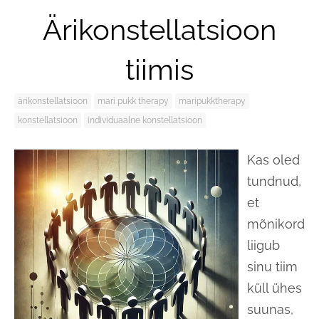
Ärikonstellatsioon
tiimis
ärikonstellatsioon
mari pukk therapy
maripukktherapy
konstellatsioon
individuaalne konstellatsioon
Kas oled
tundnud,
et
mõnikord
liigub
sinu tiim
küll ühes
suunas,