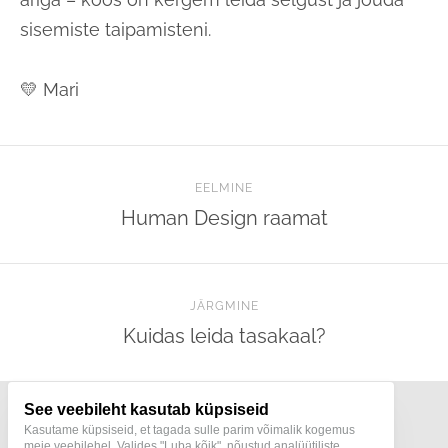
sisemiste taipamisteni.
💛 Mari
EELMINE
Human Design raamat
JÄRGMINE
Kuidas leida tasakaal?
See veebileht kasutab küpsiseid
Kasutame küpsiseid, et tagada sulle parim võimalik kogemus
meie veebilehel. Valides "Luba kõik", nõustud analüütiliste