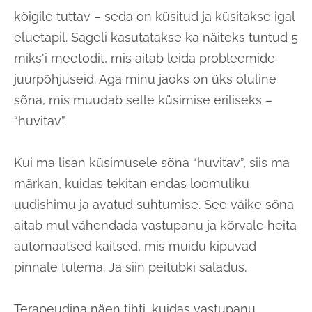
kõigile tuttav – seda on küsitud ja küsitakse igal
eluetapil. Sageli kasutatakse ka näiteks tuntud 5
miks'i meetodit, mis aitab leida probleemide
juurpõhjuseid. Aga minu jaoks on üks oluline
sõna, mis muudab selle küsimise eriliseks –
“huvitav”.
Kui ma lisan küsimusele sõna “huvitav”, siis ma
märkan, kuidas tekitan endas loomuliku
uudishimu ja avatud suhtumise. See väike sõna
aitab mul vähendada vastupanu ja kõrvale heita
automaatsed kaitsed, mis muidu kipuvad
pinnale tulema. Ja siin peitubki saladus.
Terapeudina näen tihti, kuidas vastupanu,