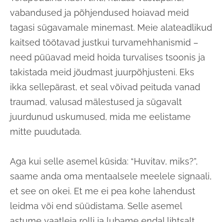
vabandused ja põhjendused hoiavad meid
tagasi sügavamale minemast. Meie alateadlikud
kaitsed töötavad justkui turvamehhanismid –
need püüavad meid hoida turvalises tsoonis ja
takistada meid jõudmast juurpõhjusteni. Eks
ikka sellepärast, et seal võivad peituda vanad
traumad, valusad mälestused ja sügavalt
juurdunud uskumused, mida me eelistame
mitte puudutada.
Aga kui selle asemel küsida: “Huvitav, miks?”,
saame anda oma mentaalsele meelele signaali,
et see on okei. Et me ei pea kohe lahendust
leidma või end süüdistama. Selle asemel
astume vaatleja rolli ja lubame endal lihtsalt