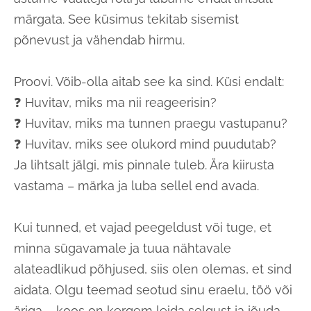
märgata. See küsimus tekitab sisemist
põnevust ja vähendab hirmu.
Proovi. Võib-olla aitab see ka sind. Küsi endalt:
❓ Huvitav, miks ma nii reageerisin?
❓ Huvitav, miks ma tunnen praegu vastupanu?
❓ Huvitav, miks see olukord mind puudutab?
Ja lihtsalt jälgi, mis pinnale tuleb. Ära kiirusta
vastama – märka ja luba sellel end avada.
Kui tunned, et vajad peegeldust või tuge, et
minna sügavamale ja tuua nähtavale
alateadlikud põhjused, siis olen olemas, et sind
aidata. Olgu teemad seotud sinu eraelu, töö või
äriga – koos on kergem leida selgust ja jõuda