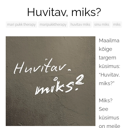
Huvitav, miks?
mari pukk therapy
maripukktherapy
huvitav miks
sinu miks
miks
Maailma
kõige
targem
küsimus:
“Huvitav,
miks?”
Miks?
See
küsimus
on meile