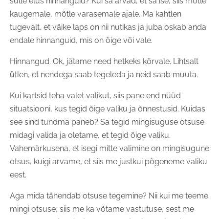
sulle elus hinnanguid? Kui sa arvad, et sa ise, siis mõtle
kaugemale, mõtle varasemale ajale. Ma kahtlen
tugevalt, et väike laps on nii nutikas ja juba oskab anda
endale hinnanguid, mis on õige või vale.
Hinnangud. Ok, jätame need hetkeks kõrvale. Lihtsalt
ütlen, et nendega saab tegeleda ja neid saab muuta.
Kui kartsid teha valet valikut, siis pane end nüüd
situatsiooni, kus tegid õige valiku ja õnnestusid. Kuidas
see sind tundma paneb? Sa tegid mingisuguse otsuse
midagi valida ja oletame, et tegid õige valiku.
Vahemärkusena, et isegi mitte valimine on mingisugune
otsus, kuigi arvame, et siis me justkui põgeneme valiku
eest.
Aga mida tähendab otsuse tegemine? Nii kui me teeme
mingi otsuse, siis me ka võtame vastutuse, sest me