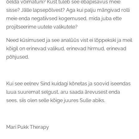
öelda võimatuni? Kust tuleb see ebapiisavus meie
sisse? Jälle lapsepõlvest? Aga kui palju mängivad rolli
meie enda negatiivsed kogemused, mida juba ette
projitseerime uutele valikutele?
Need küsimused ja see analüüs vist ei lõppekski ja meil
kõigil on erinevad valikud, erinevad hirmud, erinevad
põhjused.
Kui see eelnev Sind kuidagi kõnetas ja soovid iseendas
luua suuremat selgust, aru saada ärevusest enda
sees, siis olen selle kõige juures Sulle abiks.
Mari Pukk Therapy