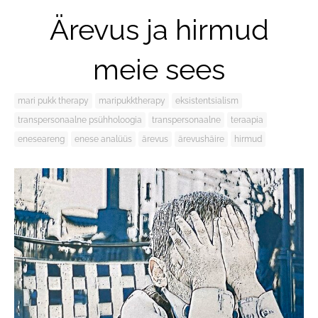
Ärevus ja hirmud
meie sees
mari pukk therapy
maripukktherapy
eksistentsialism
transpersonaalne psühholoogia
transpersonaalne
teraapia
eneseareng
enese analüüs
ärevus
ärevushäire
hirmud