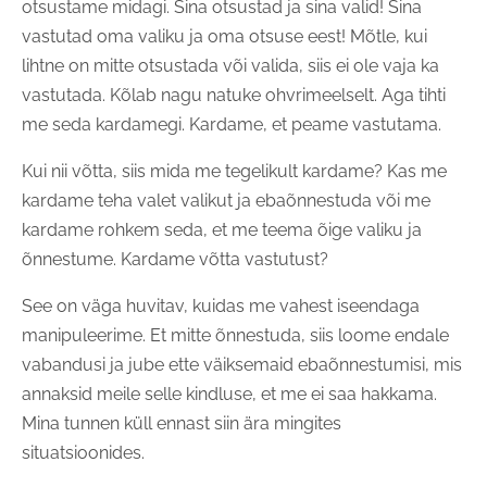
otsustame midagi. Sina otsustad ja sina valid! Sina
vastutad oma valiku ja oma otsuse eest! Mõtle, kui
lihtne on mitte otsustada või valida, siis ei ole vaja ka
vastutada. Kõlab nagu natuke ohvrimeelselt. Aga tihti
me seda kardamegi. Kardame, et peame vastutama.
Kui nii võtta, siis mida me tegelikult kardame? Kas me
kardame teha valet valikut ja ebaõnnestuda või me
kardame rohkem seda, et me teema õige valiku ja
õnnestume. Kardame võtta vastutust?
See on väga huvitav, kuidas me vahest iseendaga
manipuleerime. Et mitte õnnestuda, siis loome endale
vabandusi ja jube ette väiksemaid ebaõnnestumisi, mis
annaksid meile selle kindluse, et me ei saa hakkama.
Mina tunnen küll ennast siin ära mingites
situatsioonides.