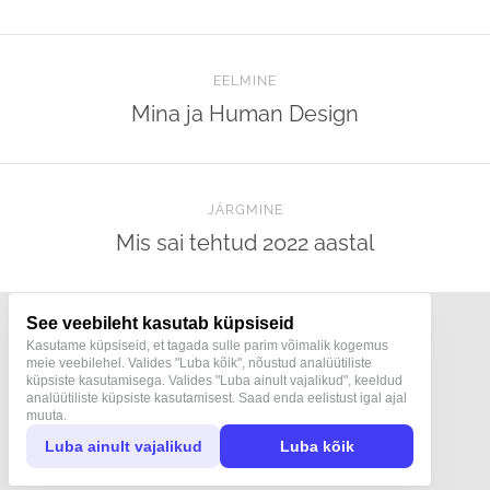
EELMINE
Mina ja Human Design
JÄRGMINE
Mis sai tehtud 2022 aastal
See veebileht kasutab küpsiseid
Kasutame küpsiseid, et tagada sulle parim võimalik kogemus
meie veebilehel. Valides "Luba kõik", nõustud analüütiliste
küpsiste kasutamisega. Valides "Luba ainult vajalikud", keeldud
Terapeut ja konstellöör Mari Pukk
analüütiliste küpsiste kasutamisest. Saad enda eelistust igal ajal
Teraapiad | Konstellatsioonid | Human Design
muuta.
+372 5206027 |
mari@maripukk.ee
Luba ainult vajalikud
Luba kõik