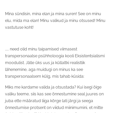
Mina sündisin, mina elan ja mina suren! See on minu
elu, mida ma elan! Minu valikud ja minu otsused! Minu
vastutuse koht!
..... need olid minu taipamised viimasest
transpersonaalse psühholoogia kooli Eksistentsialismi
moodulist. Jälle üks uus ja küllaltki realistlik
lähenemine, aga muidugi on minus ka see
transpersonaalsem külg, mis tahab küsida:
Miks me kardame valida ja otsustada? Kui isegi õige
valiku teeme, siis kas see õnnestumine seal juures on
juba ette määratud liiga kõrge lati järgi ja seega
õnnestumise protsent on viidud miinimumini, et mitte